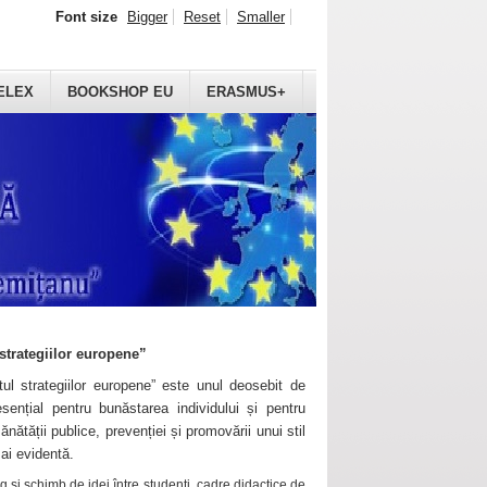
Font size
Bigger
Reset
Smaller
ELEX
BOOKSHOP EU
ERASMUS+
strategiilor europene”
ul strategiilor europene” este unul deosebit de
sențial pentru bunăstarea individului și pentru
ănătății publice, prevenției și promovării unui stil
mai evidentă.
 și schimb de idei între studenți, cadre didactice de