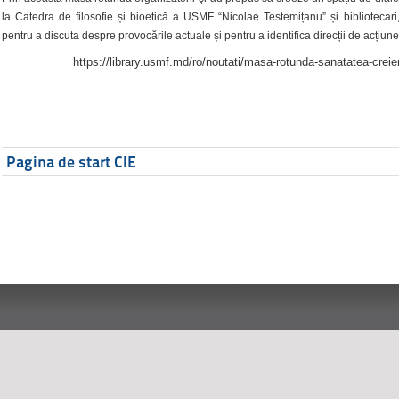
la Catedra de filosofie și bioetică a USMF “Nicolae Testemițanu” și bibliotecari,
pentru a discuta despre provocările actuale și pentru a identifica direcții de acțiune
https://library.usmf.md/ro/noutati/masa-rotunda-sanatatea-creier
Pagina de start CIE