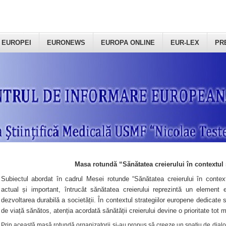
 EUROPEI
EURONEWS
EUROPA ONLINE
EUR-LEX
PR
Masa rotundă “Sănătatea creierului în contextul 
Subiectul abordat în cadrul Mesei rotunde “Sănătatea creierului în context
actual și important, întrucât sănătatea creierului reprezintă un element e
dezvoltarea durabilă a societății. În contextul strategiilor europene dedicate s
de viață sănătos, atenția acordată sănătății creierului devine o prioritate tot 
Prin această masă rotundă organizatorii şi-au propus să creeze un spațiu de dialog