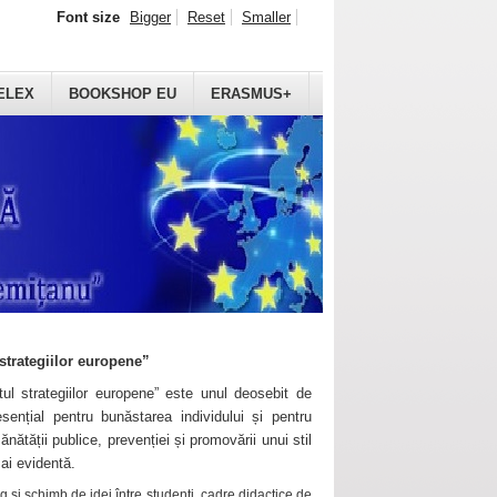
Font size
Bigger
Reset
Smaller
ELEX
BOOKSHOP EU
ERASMUS+
strategiilor europene”
ul strategiilor europene” este unul deosebit de
sențial pentru bunăstarea individului și pentru
ănătății publice, prevenției și promovării unui stil
mai evidentă.
 și schimb de idei între studenți, cadre didactice de