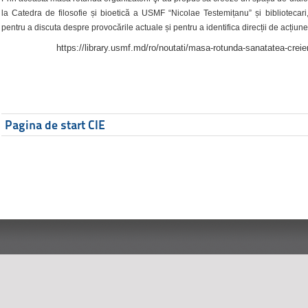
la Catedra de filosofie și bioetică a USMF “Nicolae Testemițanu” și bibliotecari,
pentru a discuta despre provocările actuale și pentru a identifica direcții de acțiune
https://library.usmf.md/ro/noutati/masa-rotunda-sanatatea-creier
Pagina de start CIE