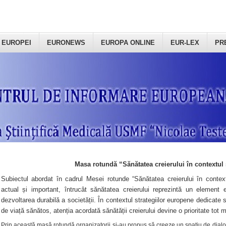
 EUROPEI
EURONEWS
EUROPA ONLINE
EUR-LEX
PR
Masa rotundă “Sănătatea creierului în contextul 
Subiectul abordat în cadrul Mesei rotunde “Sănătatea creierului în context
actual și important, întrucât sănătatea creierului reprezintă un element e
dezvoltarea durabilă a societății. În contextul strategiilor europene dedicate s
de viață sănătos, atenția acordată sănătății creierului devine o prioritate tot 
Prin această masă rotundă organizatorii şi-au propus să creeze un spațiu de dialog