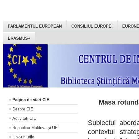
PARLAMENTUL EUROPEAN
CONSILIUL EUROPEI
EURON
ERASMUS+
Pagina de start CIE
Masa rotundă
Despre CIE
Activități CIE
Subiectul aborda
Republica Moldova și UE
contextul strat
Link-uri utile