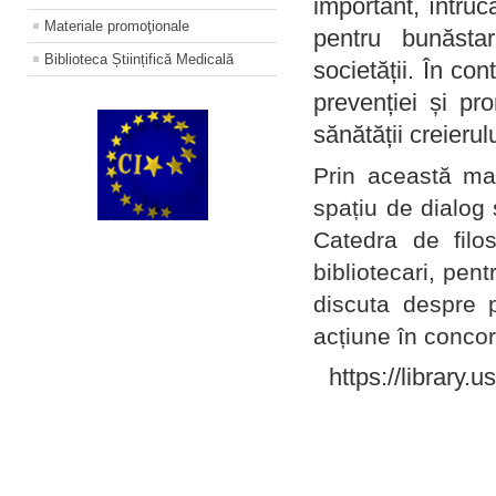
important, întruc
Materiale promoţionale
pentru bunăstar
Biblioteca Științifică Medicală
societății. În con
prevenției și pr
sănătății creierul
Prin această ma
spațiu de dialog 
Catedra de filo
bibliotecari, pent
discuta despre p
acțiune în concord
https://library.