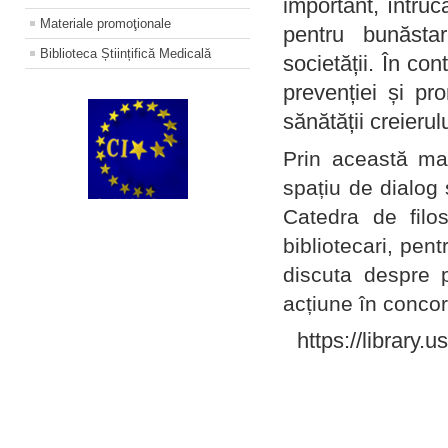
important, întruc
Materiale promoţionale
pentru bunăstar
Biblioteca Științifică Medicală
societății. În con
prevenției și pr
sănătății creierul
Prin această ma
spațiu de dialog 
Catedra de filo
bibliotecari, pent
discuta despre p
acțiune în concord
https://library.