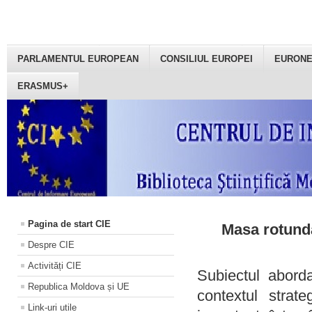
PARLAMENTUL EUROPEAN
CONSILIUL EUROPEI
EURON
ERASMUS+
Pagina de start CIE
Masa rotundă
Despre CIE
Activități CIE
Subiectul aborda
Republica Moldova și UE
contextul strat
Link-uri utile