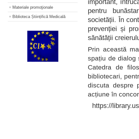
important, întruc
Materiale promoţionale
pentru bunăstar
Biblioteca Științifică Medicală
societății. În con
prevenției și pr
sănătății creierul
Prin această ma
spațiu de dialog 
Catedra de filo
bibliotecari, pent
discuta despre p
acțiune în concord
https://library.