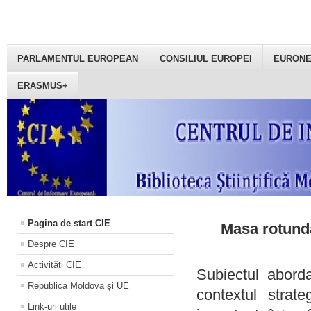
PARLAMENTUL EUROPEAN
CONSILIUL EUROPEI
EURON
ERASMUS+
Pagina de start CIE
Masa rotundă
Despre CIE
Activități CIE
Subiectul aborda
Republica Moldova și UE
contextul strat
Link-uri utile