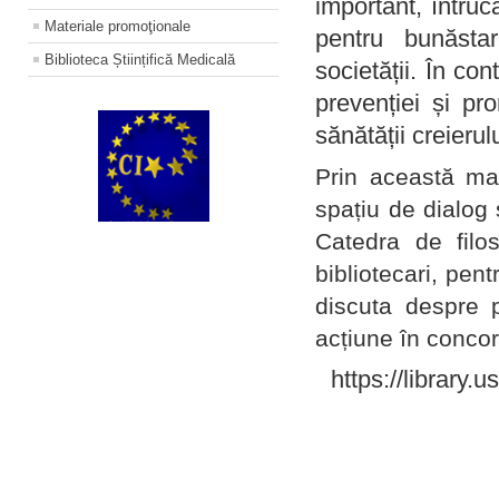
important, întruc
Materiale promoţionale
pentru bunăstar
Biblioteca Științifică Medicală
societății. În con
prevenției și pr
sănătății creierul
Prin această ma
spațiu de dialog 
Catedra de filo
bibliotecari, pent
discuta despre p
acțiune în concord
https://library.