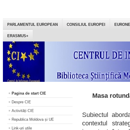
PARLAMENTUL EUROPEAN
CONSILIUL EUROPEI
EURON
ERASMUS+
Pagina de start CIE
Masa rotundă
Despre CIE
Activități CIE
Subiectul aborda
Republica Moldova și UE
contextul strat
Link-uri utile