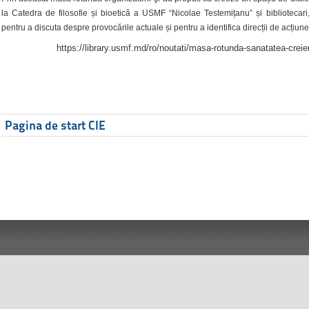
la Catedra de filosofie și bioetică a USMF “Nicolae Testemițanu” și bibliotecari,
pentru a discuta despre provocările actuale și pentru a identifica direcții de acțiune
https://library.usmf.md/ro/noutati/masa-rotunda-sanatatea-creier
Pagina de start CIE