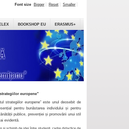
Font size
Bigger
Reset
Smaller
ELEX
BOOKSHOP EU
ERASMUS+
strategiilor europene”
ul strategiilor europene” este unul deosebit de
sențial pentru bunăstarea individului și pentru
ănătății publice, prevenției și promovării unui stil
mai evidentă.
 și schimb de idei între studenți, cadre didactice de