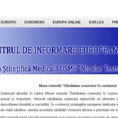
 EUROPEI
EURONEWS
EUROPA ONLINE
EUR-LEX
PR
Masa rotundă “Sănătatea creierului în contextul 
Subiectul abordat în cadrul Mesei rotunde “Sănătatea creierului în context
actual și important, întrucât sănătatea creierului reprezintă un element e
dezvoltarea durabilă a societății. În contextul strategiilor europene dedicate s
de viață sănătos, atenția acordată sănătății creierului devine o prioritate tot 
Prin această masă rotundă organizatorii şi-au propus să creeze un spațiu de dialog