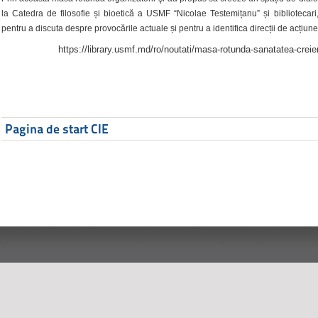
la Catedra de filosofie și bioetică a USMF “Nicolae Testemițanu” și bibliotecari,
pentru a discuta despre provocările actuale și pentru a identifica direcții de acțiune
https://library.usmf.md/ro/noutati/masa-rotunda-sanatatea-creier
Pagina de start CIE