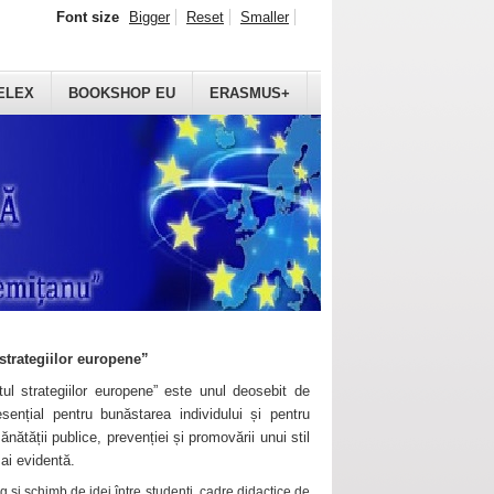
Font size
Bigger
Reset
Smaller
ELEX
BOOKSHOP EU
ERASMUS+
strategiilor europene”
ul strategiilor europene” este unul deosebit de
sențial pentru bunăstarea individului și pentru
ănătății publice, prevenției și promovării unui stil
mai evidentă.
 și schimb de idei între studenți, cadre didactice de