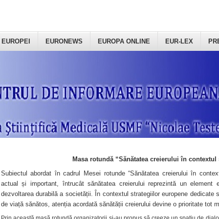
 EUROPEI
EURONEWS
EUROPA ONLINE
EUR-LEX
PR
Masa rotundă “Sănătatea creierului în contextul 
Subiectul abordat în cadrul Mesei rotunde “Sănătatea creierului în context
actual și important, întrucât sănătatea creierului reprezintă un element e
dezvoltarea durabilă a societății. În contextul strategiilor europene dedicate s
de viață sănătos, atenția acordată sănătății creierului devine o prioritate tot 
Prin această masă rotundă organizatorii şi-au propus să creeze un spațiu de dialog