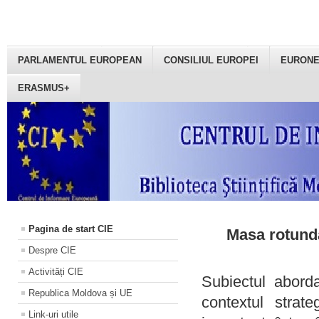
PARLAMENTUL EUROPEAN
CONSILIUL EUROPEI
EURON
ERASMUS+
Pagina de start CIE
Masa rotundă
Despre CIE
Activități CIE
Subiectul aborda
Republica Moldova și UE
contextul strat
Link-uri utile