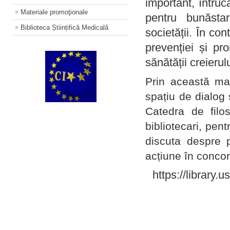
important, întruc
Materiale promoţionale
pentru bunăstar
Biblioteca Științifică Medicală
societății. În con
prevenției și pr
sănătății creierul
Prin această ma
spațiu de dialog 
Catedra de filo
bibliotecari, pent
discuta despre p
acțiune în concord
https://library.