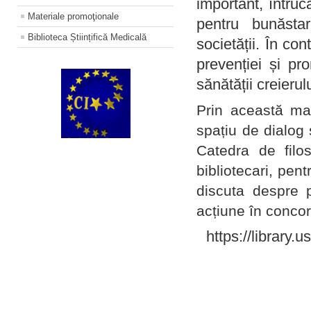
important, întruc
Materiale promoţionale
pentru bunăstar
Biblioteca Științifică Medicală
societății. În con
prevenției și pr
sănătății creierul
Prin această ma
spațiu de dialog 
Catedra de filo
bibliotecari, pent
discuta despre p
acțiune în concord
https://library.