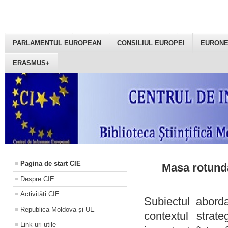
PARLAMENTUL EUROPEAN
CONSILIUL EUROPEI
EURON
ERASMUS+
Pagina de start CIE
Masa rotundă
Despre CIE
Activități CIE
Subiectul aborda
Republica Moldova și UE
contextul strat
Link-uri utile