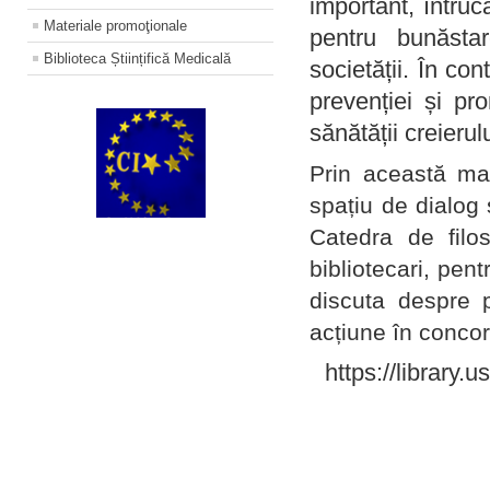
important, întruc
Materiale promoţionale
pentru bunăstar
Biblioteca Științifică Medicală
societății. În con
prevenției și pr
sănătății creierul
Prin această ma
spațiu de dialog 
Catedra de filo
bibliotecari, pent
discuta despre p
acțiune în concord
https://library.