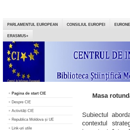
PARLAMENTUL EUROPEAN
CONSILIUL EUROPEI
EURON
ERASMUS+
Pagina de start CIE
Masa rotundă
Despre CIE
Activități CIE
Subiectul aborda
Republica Moldova și UE
contextul strat
Link-uri utile