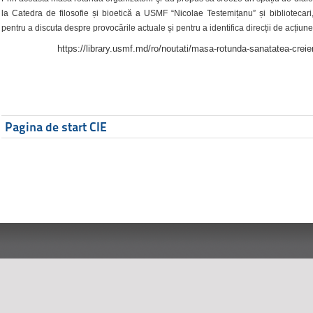
la Catedra de filosofie și bioetică a USMF “Nicolae Testemițanu” și bibliotecari,
pentru a discuta despre provocările actuale și pentru a identifica direcții de acțiune
https://library.usmf.md/ro/noutati/masa-rotunda-sanatatea-creier
Pagina de start CIE