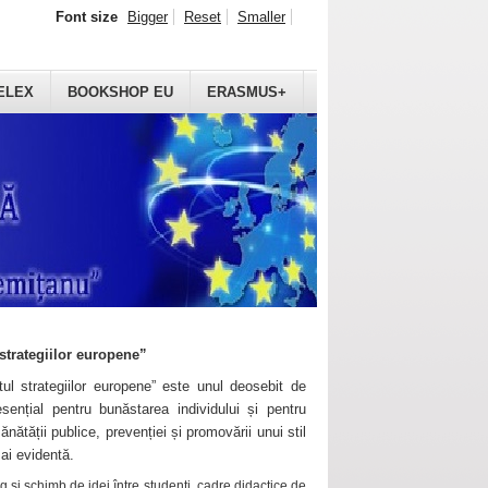
Font size
Bigger
Reset
Smaller
ELEX
BOOKSHOP EU
ERASMUS+
strategiilor europene”
ul strategiilor europene” este unul deosebit de
sențial pentru bunăstarea individului și pentru
ănătății publice, prevenției și promovării unui stil
mai evidentă.
 și schimb de idei între studenți, cadre didactice de