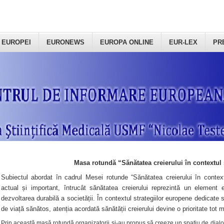
 EUROPEI
EURONEWS
EUROPA ONLINE
EUR-LEX
PR
Masa rotundă “Sănătatea creierului în contextul 
Subiectul abordat în cadrul Mesei rotunde “Sănătatea creierului în context
actual și important, întrucât sănătatea creierului reprezintă un element e
dezvoltarea durabilă a societății. În contextul strategiilor europene dedicate s
de viață sănătos, atenția acordată sănătății creierului devine o prioritate tot 
Prin această masă rotundă organizatorii şi-au propus să creeze un spațiu de dialog