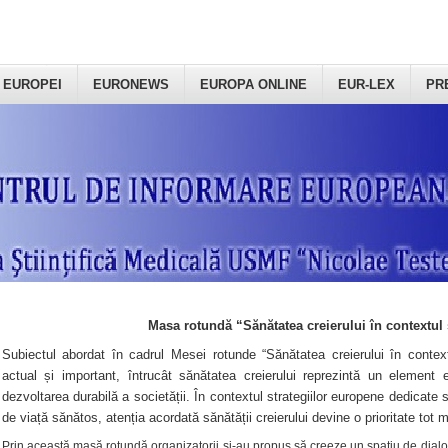
 EUROPEI
EURONEWS
EUROPA ONLINE
EUR-LEX
PR
Masa rotundă “Sănătatea creierului în contextul 
Subiectul abordat în cadrul Mesei rotunde “Sănătatea creierului în context
actual și important, întrucât sănătatea creierului reprezintă un element e
dezvoltarea durabilă a societății. În contextul strategiilor europene dedicate s
de viață sănătos, atenția acordată sănătății creierului devine o prioritate tot 
Prin această masă rotundă organizatorii şi-au propus să creeze un spațiu de dialog