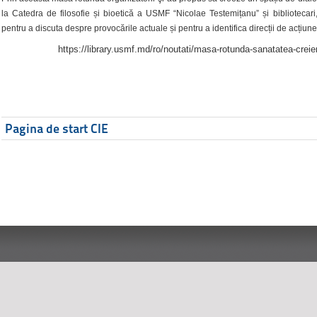
la Catedra de filosofie și bioetică a USMF “Nicolae Testemițanu” și bibliotecari,
pentru a discuta despre provocările actuale și pentru a identifica direcții de acțiune
https://library.usmf.md/ro/noutati/masa-rotunda-sanatatea-creier
Pagina de start CIE