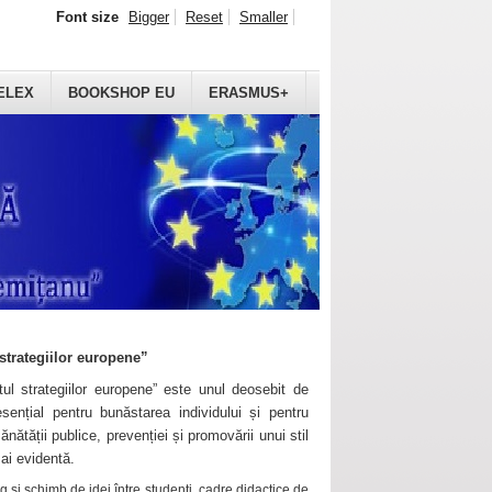
Font size
Bigger
Reset
Smaller
ELEX
BOOKSHOP EU
ERASMUS+
strategiilor europene”
ul strategiilor europene” este unul deosebit de
sențial pentru bunăstarea individului și pentru
ănătății publice, prevenției și promovării unui stil
mai evidentă.
 și schimb de idei între studenți, cadre didactice de