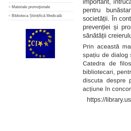
important, întruc
Materiale promoţionale
pentru bunăstar
Biblioteca Științifică Medicală
societății. În con
prevenției și pr
sănătății creierul
Prin această ma
spațiu de dialog 
Catedra de filo
bibliotecari, pent
discuta despre p
acțiune în concord
https://library.