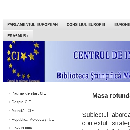
PARLAMENTUL EUROPEAN
CONSILIUL EUROPEI
EURON
ERASMUS+
Pagina de start CIE
Masa rotundă
Despre CIE
Activități CIE
Subiectul aborda
Republica Moldova și UE
contextul strat
Link-uri utile