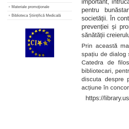
important, întruc
Materiale promoţionale
pentru bunăstar
Biblioteca Științifică Medicală
societății. În con
prevenției și pr
sănătății creierul
Prin această ma
spațiu de dialog 
Catedra de filo
bibliotecari, pent
discuta despre p
acțiune în concord
https://library.