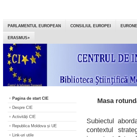
PARLAMENTUL EUROPEAN
CONSILIUL EUROPEI
EURON
ERASMUS+
Pagina de start CIE
Masa rotundă
Despre CIE
Activități CIE
Subiectul aborda
Republica Moldova și UE
contextul strat
Link-uri utile