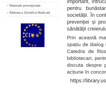
important, întruc
Materiale promoţionale
pentru bunăstar
Biblioteca Științifică Medicală
societății. În con
prevenției și pr
sănătății creierul
Prin această ma
spațiu de dialog 
Catedra de filo
bibliotecari, pent
discuta despre p
acțiune în concord
https://library.