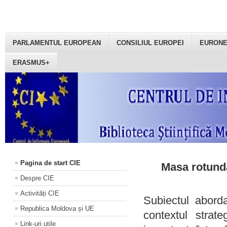
PARLAMENTUL EUROPEAN
CONSILIUL EUROPEI
EURON
ERASMUS+
Pagina de start CIE
Masa rotundă
Despre CIE
Activități CIE
Subiectul aborda
Republica Moldova și UE
contextul strat
Link-uri utile