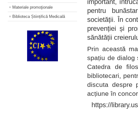
important, întruc
Materiale promoţionale
pentru bunăstar
Biblioteca Științifică Medicală
societății. În con
prevenției și pr
sănătății creierul
Prin această ma
spațiu de dialog 
Catedra de filo
bibliotecari, pent
discuta despre p
acțiune în concord
https://library.