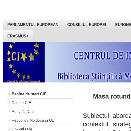
PARLAMENTUL EUROPEAN
CONSILIUL EUROPEI
EURON
ERASMUS+
Pagina de start CIE
Masa rotundă
Despre CIE
Activități CIE
Subiectul aborda
Republica Moldova și UE
contextul strat
Link-uri utile