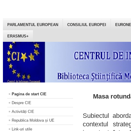
PARLAMENTUL EUROPEAN
CONSILIUL EUROPEI
EURON
ERASMUS+
Pagina de start CIE
Masa rotundă
Despre CIE
Activități CIE
Subiectul aborda
Republica Moldova și UE
contextul strat
Link-uri utile