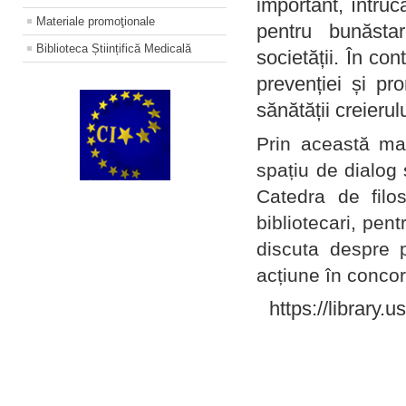
important, întruc
Materiale promoţionale
pentru bunăstar
Biblioteca Științifică Medicală
societății. În con
prevenției și pr
sănătății creierul
Prin această ma
spațiu de dialog 
Catedra de filo
bibliotecari, pent
discuta despre p
acțiune în concord
https://library.