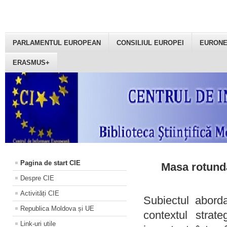
PARLAMENTUL EUROPEAN
CONSILIUL EUROPEI
EURON
ERASMUS+
Pagina de start CIE
Masa rotundă
Despre CIE
Activități CIE
Subiectul aborda
Republica Moldova și UE
contextul strat
Link-uri utile