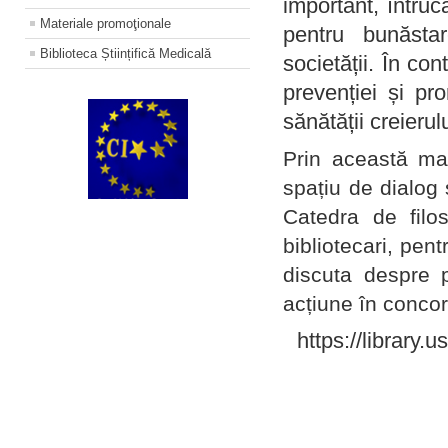
important, întruc
Materiale promoţionale
pentru bunăstar
Biblioteca Științifică Medicală
societății. În con
prevenției și pr
sănătății creierul
Prin această ma
spațiu de dialog 
Catedra de filo
bibliotecari, pent
discuta despre p
acțiune în concord
https://library.