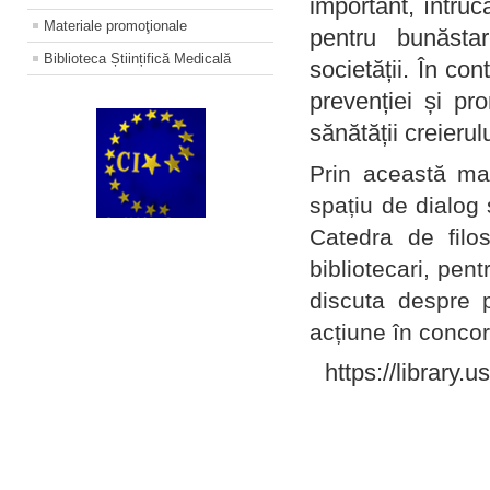
important, întruc
Materiale promoţionale
pentru bunăstar
Biblioteca Științifică Medicală
societății. În con
prevenției și pr
sănătății creierul
Prin această ma
spațiu de dialog 
Catedra de filo
bibliotecari, pent
discuta despre p
acțiune în concord
https://library.