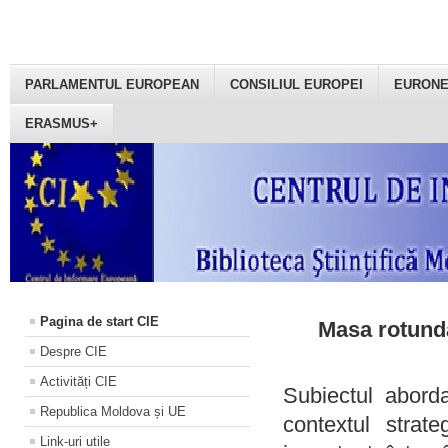
PARLAMENTUL EUROPEAN
CONSILIUL EUROPEI
EURON
ERASMUS+
Pagina de start CIE
Masa rotundă
Despre CIE
Activități CIE
Subiectul aborda
Republica Moldova și UE
contextul strat
Link-uri utile