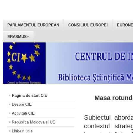
PARLAMENTUL EUROPEAN
CONSILIUL EUROPEI
EURON
ERASMUS+
Pagina de start CIE
Masa rotundă
Despre CIE
Activități CIE
Subiectul aborda
Republica Moldova și UE
contextul strat
Link-uri utile