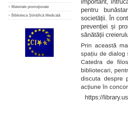
important, întruc
Materiale promoţionale
pentru bunăstar
Biblioteca Științifică Medicală
societății. În con
prevenției și pr
sănătății creierul
Prin această ma
spațiu de dialog 
Catedra de filo
bibliotecari, pent
discuta despre p
acțiune în concord
https://library.