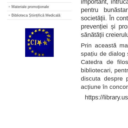
important, întruc
Materiale promoţionale
pentru bunăstar
Biblioteca Științifică Medicală
societății. În con
prevenției și pr
sănătății creierul
Prin această ma
spațiu de dialog 
Catedra de filo
bibliotecari, pent
discuta despre p
acțiune în concord
https://library.