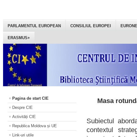
PARLAMENTUL EUROPEAN
CONSILIUL EUROPEI
EURON
ERASMUS+
Pagina de start CIE
Masa rotundă
Despre CIE
Activități CIE
Subiectul aborda
Republica Moldova și UE
contextul strat
Link-uri utile