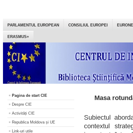
PARLAMENTUL EUROPEAN
CONSILIUL EUROPEI
EURON
ERASMUS+
Pagina de start CIE
Masa rotundă
Despre CIE
Activități CIE
Subiectul aborda
Republica Moldova și UE
contextul strat
Link-uri utile