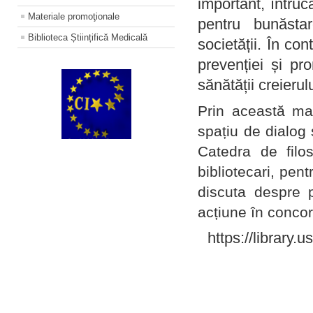
important, întruc
Materiale promoţionale
pentru bunăstar
Biblioteca Științifică Medicală
societății. În con
prevenției și pr
sănătății creierul
Prin această ma
spațiu de dialog 
Catedra de filo
bibliotecari, pent
discuta despre p
acțiune în concord
https://library.