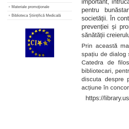
important, întruc
Materiale promoţionale
pentru bunăstar
Biblioteca Științifică Medicală
societății. În con
prevenției și pr
sănătății creierul
Prin această ma
spațiu de dialog 
Catedra de filo
bibliotecari, pent
discuta despre p
acțiune în concord
https://library.