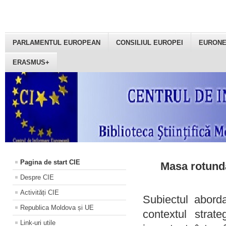
PARLAMENTUL EUROPEAN
CONSILIUL EUROPEI
EURON
ERASMUS+
Pagina de start CIE
Masa rotundă
Despre CIE
Activități CIE
Subiectul aborda
Republica Moldova și UE
contextul strat
Link-uri utile