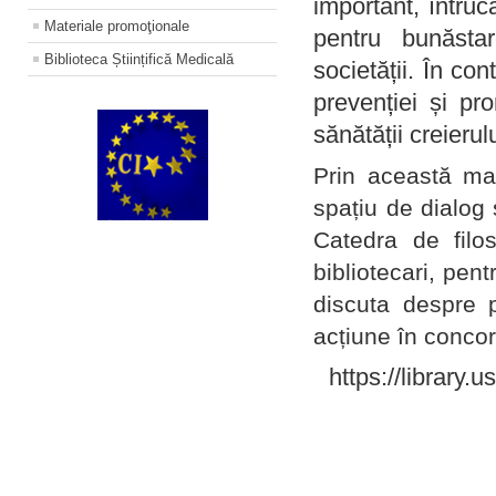
important, întruc
Materiale promoţionale
pentru bunăstar
Biblioteca Științifică Medicală
societății. În con
prevenției și pr
sănătății creierul
Prin această ma
spațiu de dialog 
Catedra de filo
bibliotecari, pent
discuta despre p
acțiune în concord
https://library.