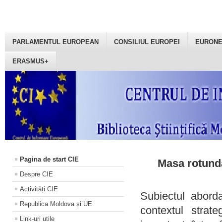
PARLAMENTUL EUROPEAN
CONSILIUL EUROPEI
EURON
ERASMUS+
Pagina de start CIE
Masa rotundă
Despre CIE
Activități CIE
Subiectul aborda
Republica Moldova și UE
contextul strat
Link-uri utile