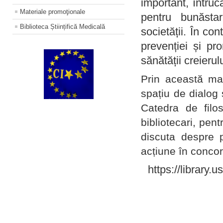
important, întruc
Materiale promoţionale
pentru bunăstar
Biblioteca Științifică Medicală
societății. În con
prevenției și pr
sănătății creierul
Prin această ma
spațiu de dialog 
Catedra de filo
bibliotecari, pent
discuta despre p
acțiune în concord
https://library.