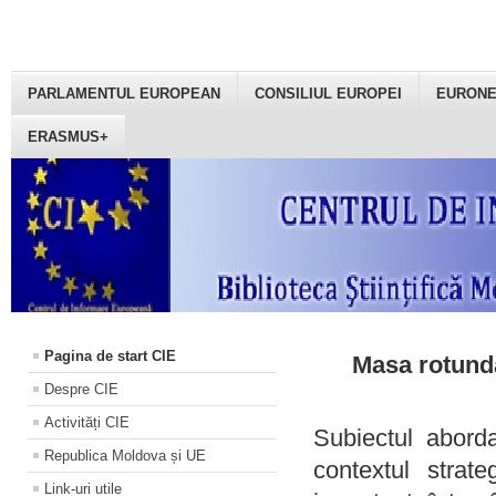
PARLAMENTUL EUROPEAN
CONSILIUL EUROPEI
EURON
ERASMUS+
Pagina de start CIE
Masa rotundă
Despre CIE
Activități CIE
Subiectul aborda
Republica Moldova și UE
contextul strat
Link-uri utile