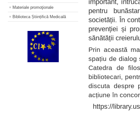
important, întruc
Materiale promoţionale
pentru bunăstar
Biblioteca Științifică Medicală
societății. În con
prevenției și pr
sănătății creierul
Prin această ma
spațiu de dialog 
Catedra de filo
bibliotecari, pent
discuta despre p
acțiune în concord
https://library.