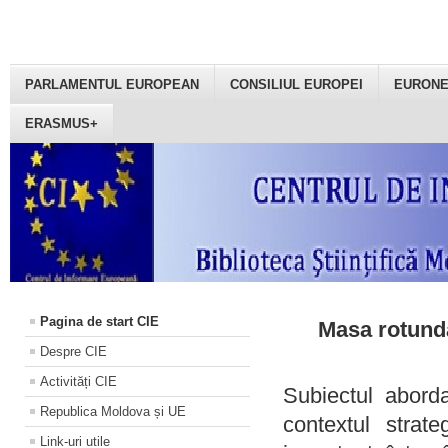
PARLAMENTUL EUROPEAN
CONSILIUL EUROPEI
EURON
ERASMUS+
Pagina de start CIE
Masa rotundă
Despre CIE
Activități CIE
Subiectul aborda
Republica Moldova și UE
contextul strat
Link-uri utile