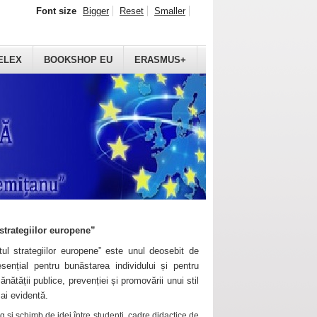
Font size
Bigger
Reset
Smaller
ELEX
BOOKSHOP EU
ERASMUS+
strategiilor europene”
ul strategiilor europene” este unul deosebit de
sențial pentru bunăstarea individului și pentru
ănătății publice, prevenției și promovării unui stil
mai evidentă.
 și schimb de idei între studenți, cadre didactice de