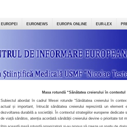
 EUROPEI
EURONEWS
EUROPA ONLINE
EUR-LEX
PR
Masa rotundă “Sănătatea creierului în contextul 
Subiectul abordat în cadrul Mesei rotunde “Sănătatea creierului în context
actual și important, întrucât sănătatea creierului reprezintă un element e
dezvoltarea durabilă a societății. În contextul strategiilor europene dedicate s
de viață sănătos, atenția acordată sănătății creierului devine o prioritate tot 
Prin această masă rotundă organizatorii şi-au propus să creeze un spațiu de dialog