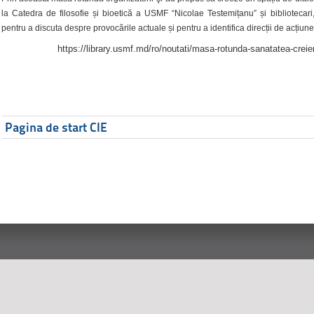
la Catedra de filosofie și bioetică a USMF “Nicolae Testemițanu” și bibliotecari,
pentru a discuta despre provocările actuale și pentru a identifica direcții de acțiune
https://library.usmf.md/ro/noutati/masa-rotunda-sanatatea-creier
Pagina de start CIE