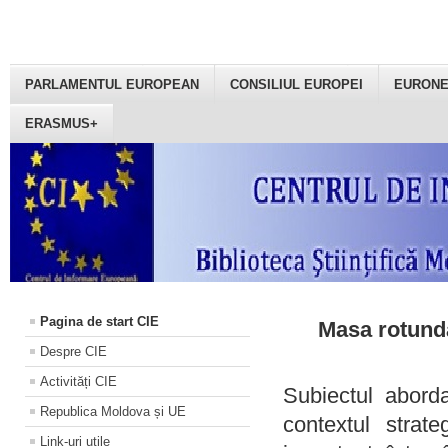
PARLAMENTUL EUROPEAN
CONSILIUL EUROPEI
EURON
ERASMUS+
Pagina de start CIE
Masa rotundă
Despre CIE
Activități CIE
Subiectul aborda
Republica Moldova și UE
contextul strat
Link-uri utile