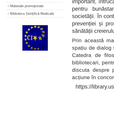
important, întruc
Materiale promoţionale
pentru bunăstar
Biblioteca Științifică Medicală
societății. În con
prevenției și pr
sănătății creierul
Prin această ma
spațiu de dialog 
Catedra de filo
bibliotecari, pent
discuta despre p
acțiune în concord
https://library.