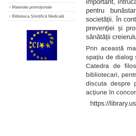
important, întruc
Materiale promoţionale
pentru bunăstar
Biblioteca Științifică Medicală
societății. În con
prevenției și pr
sănătății creierul
Prin această ma
spațiu de dialog 
Catedra de filo
bibliotecari, pent
discuta despre p
acțiune în concord
https://library.