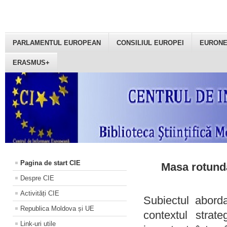
PARLAMENTUL EUROPEAN
CONSILIUL EUROPEI
EURON
ERASMUS+
Pagina de start CIE
Masa rotundă
Despre CIE
Activități CIE
Subiectul aborda
Republica Moldova și UE
contextul strat
Link-uri utile