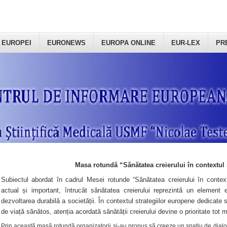
 EUROPEI
EURONEWS
EUROPA ONLINE
EUR-LEX
PR
Masa rotundă “Sănătatea creierului în contextul 
Subiectul abordat în cadrul Mesei rotunde “Sănătatea creierului în context
actual și important, întrucât sănătatea creierului reprezintă un element e
dezvoltarea durabilă a societății. În contextul strategiilor europene dedicate s
de viață sănătos, atenția acordată sănătății creierului devine o prioritate tot 
Prin această masă rotundă organizatorii şi-au propus să creeze un spațiu de dialog