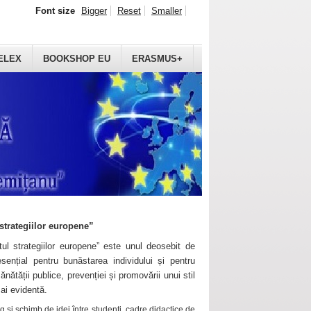
Font size
Bigger
Reset
Smaller
ELEX
BOOKSHOP EU
ERASMUS+
strategiilor europene”
ul strategiilor europene” este unul deosebit de
sențial pentru bunăstarea individului și pentru
ănătății publice, prevenției și promovării unui stil
mai evidentă.
 și schimb de idei între studenți, cadre didactice de