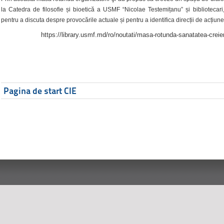
la Catedra de filosofie și bioetică a USMF “Nicolae Testemițanu” și bibliotecari,
pentru a discuta despre provocările actuale și pentru a identifica direcții de acțiune
https://library.usmf.md/ro/noutati/masa-rotunda-sanatatea-creier
Pagina de start CIE