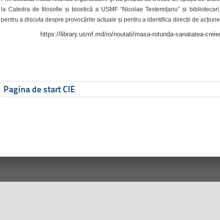
la Catedra de filosofie și bioetică a USMF “Nicolae Testemițanu” și bibliotecari,
pentru a discuta despre provocările actuale și pentru a identifica direcții de acțiune
https://library.usmf.md/ro/noutati/masa-rotunda-sanatatea-creier
Pagina de start CIE