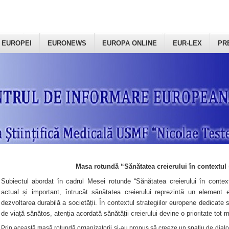
 EUROPEI
EURONEWS
EUROPA ONLINE
EUR-LEX
PR
Masa rotundă “Sănătatea creierului în contextul 
Subiectul abordat în cadrul Mesei rotunde “Sănătatea creierului în context
actual și important, întrucât sănătatea creierului reprezintă un element e
dezvoltarea durabilă a societății. În contextul strategiilor europene dedicate s
de viață sănătos, atenția acordată sănătății creierului devine o prioritate tot 
Prin această masă rotundă organizatorii şi-au propus să creeze un spațiu de dialog