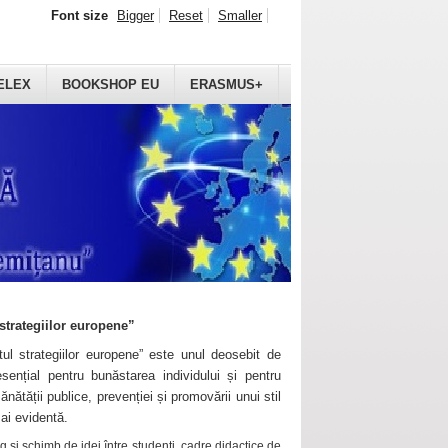
Font size
Bigger
Reset
Smaller
ELEX
BOOKSHOP EU
ERASMUS+
strategiilor europene”
ul strategiilor europene” este unul deosebit de
sențial pentru bunăstarea individului și pentru
ănătății publice, prevenției și promovării unui stil
mai evidentă.
 și schimb de idei între studenți, cadre didactice de