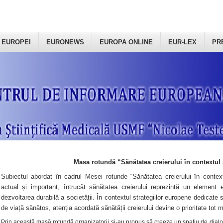
 EUROPEI
EURONEWS
EUROPA ONLINE
EUR-LEX
PR
Masa rotundă “Sănătatea creierului în contextul 
Subiectul abordat în cadrul Mesei rotunde “Sănătatea creierului în context
actual și important, întrucât sănătatea creierului reprezintă un element e
dezvoltarea durabilă a societății. În contextul strategiilor europene dedicate s
de viață sănătos, atenția acordată sănătății creierului devine o prioritate tot 
Prin această masă rotundă organizatorii şi-au propus să creeze un spațiu de dialog