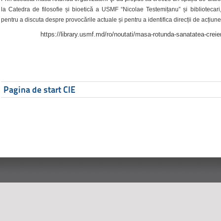
la Catedra de filosofie și bioetică a USMF “Nicolae Testemițanu” și bibliotecari,
pentru a discuta despre provocările actuale și pentru a identifica direcții de acțiune
https://library.usmf.md/ro/noutati/masa-rotunda-sanatatea-creier
Pagina de start CIE