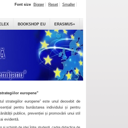
Font size
Bigger
Reset
Smaller
ELEX
BOOKSHOP EU
ERASMUS+
strategiilor europene”
ul strategiilor europene” este unul deosebit de
sențial pentru bunăstarea individului și pentru
ănătății publice, prevenției și promovării unui stil
mai evidentă.
 și schimb de idei între studenți, cadre didactice de