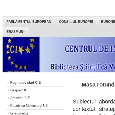
PARLAMENTUL EUROPEAN
CONSILIUL EUROPEI
EURON
ERASMUS+
Pagina de start CIE
Masa rotundă
Despre CIE
Activități CIE
Subiectul aborda
Republica Moldova și UE
contextul strat
Link-uri utile