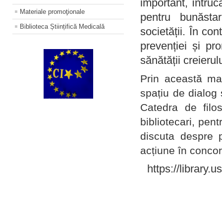
important, întruc
Materiale promoţionale
pentru bunăstar
Biblioteca Științifică Medicală
societății. În con
prevenției și pr
sănătății creierul
Prin această ma
spațiu de dialog 
Catedra de filo
bibliotecari, pent
discuta despre p
acțiune în concord
https://library.