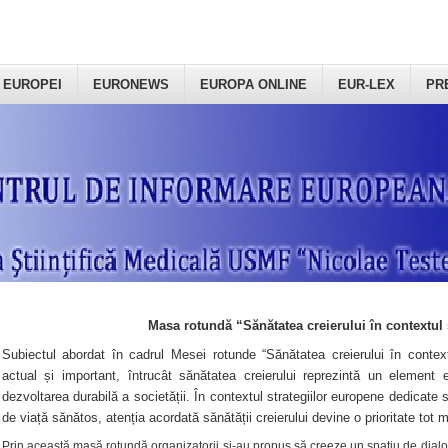
 EUROPEI
EURONEWS
EUROPA ONLINE
EUR-LEX
PR
Masa rotundă “Sănătatea creierului în contextul 
Subiectul abordat în cadrul Mesei rotunde “Sănătatea creierului în context
actual și important, întrucât sănătatea creierului reprezintă un element e
dezvoltarea durabilă a societății. În contextul strategiilor europene dedicate s
de viață sănătos, atenția acordată sănătății creierului devine o prioritate tot 
Prin această masă rotundă organizatorii şi-au propus să creeze un spațiu de dialog