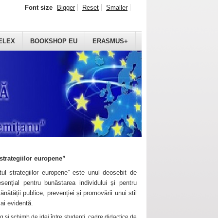
Font size
Bigger
Reset
Smaller
ELEX
BOOKSHOP EU
ERASMUS+
strategiilor europene”
ul strategiilor europene” este unul deosebit de
sențial pentru bunăstarea individului și pentru
ănătății publice, prevenției și promovării unui stil
mai evidentă.
 și schimb de idei între studenți, cadre didactice de