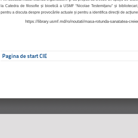
la Catedra de filosofie și bioetică a USMF “Nicolae Testemițanu” și bibliotecari,
pentru a discuta despre provocările actuale și pentru a identifica direcții de acțiune
https://library.usmf.md/ro/noutati/masa-rotunda-sanatatea-creier
Pagina de start CIE