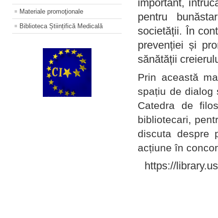
important, întruc
Materiale promoţionale
pentru bunăstar
Biblioteca Științifică Medicală
societății. În con
prevenției și pr
sănătății creierul
Prin această ma
spațiu de dialog 
Catedra de filo
bibliotecari, pent
discuta despre p
acțiune în concord
https://library.