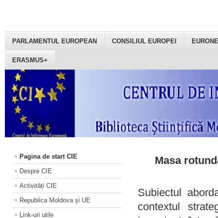
PARLAMENTUL EUROPEAN
CONSILIUL EUROPEI
EURON
ERASMUS+
Pagina de start CIE
Masa rotundă
Despre CIE
Activități CIE
Subiectul aborda
Republica Moldova și UE
contextul strat
Link-uri utile