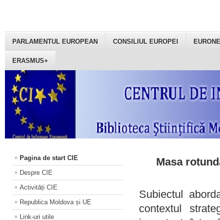
PARLAMENTUL EUROPEAN
CONSILIUL EUROPEI
EURON
ERASMUS+
Pagina de start CIE
Masa rotundă
Despre CIE
Activități CIE
Subiectul aborda
Republica Moldova și UE
contextul strat
Link-uri utile