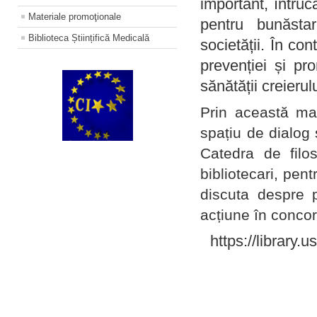
important, întruc
Materiale promoţionale
pentru bunăstar
Biblioteca Științifică Medicală
societății. În con
prevenției și pr
sănătății creierul
Prin această ma
spațiu de dialog 
Catedra de filo
bibliotecari, pent
discuta despre p
acțiune în concord
https://library.