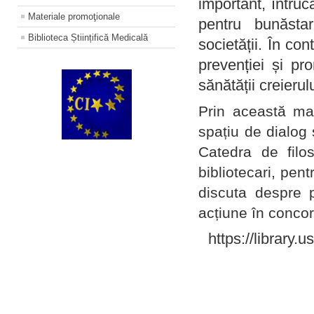
important, întruc
Materiale promoţionale
pentru bunăstar
Biblioteca Științifică Medicală
societății. În con
prevenției și pr
sănătății creierul
Prin această ma
spațiu de dialog 
Catedra de filo
bibliotecari, pent
discuta despre p
acțiune în concord
https://library.