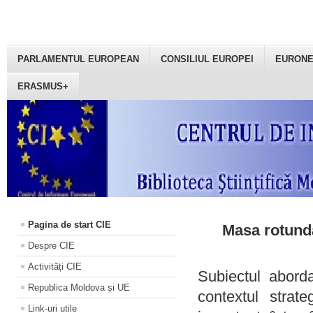
PARLAMENTUL EUROPEAN
CONSILIUL EUROPEI
EURON
ERASMUS+
Pagina de start CIE
Masa rotundă
Despre CIE
Activități CIE
Subiectul aborda
Republica Moldova și UE
contextul strat
Link-uri utile