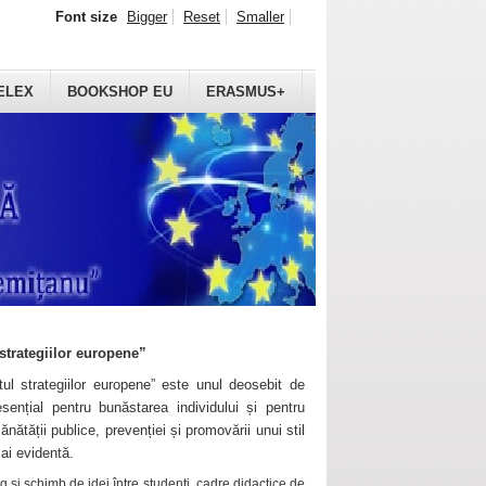
Font size
Bigger
Reset
Smaller
ELEX
BOOKSHOP EU
ERASMUS+
strategiilor europene”
ul strategiilor europene” este unul deosebit de
sențial pentru bunăstarea individului și pentru
ănătății publice, prevenției și promovării unui stil
mai evidentă.
 și schimb de idei între studenți, cadre didactice de