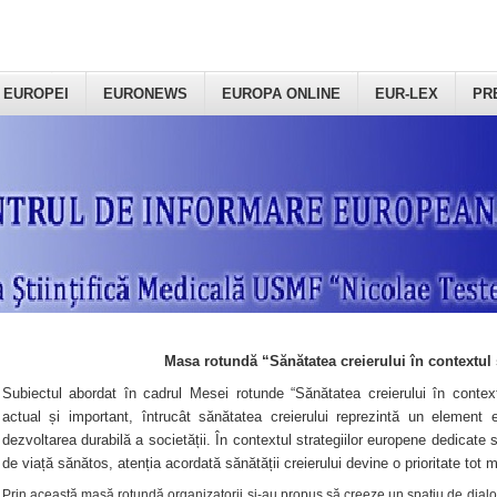
 EUROPEI
EURONEWS
EUROPA ONLINE
EUR-LEX
PR
Masa rotundă “Sănătatea creierului în contextul 
Subiectul abordat în cadrul Mesei rotunde “Sănătatea creierului în context
actual și important, întrucât sănătatea creierului reprezintă un element e
dezvoltarea durabilă a societății. În contextul strategiilor europene dedicate s
de viață sănătos, atenția acordată sănătății creierului devine o prioritate tot 
Prin această masă rotundă organizatorii şi-au propus să creeze un spațiu de dialog