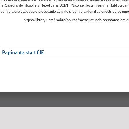
la Catedra de filosofie și bioetică a USMF “Nicolae Testemițanu” și bibliotecari,
pentru a discuta despre provocările actuale și pentru a identifica direcții de acțiune
https://library.usmf.md/ro/noutati/masa-rotunda-sanatatea-creier
Pagina de start CIE