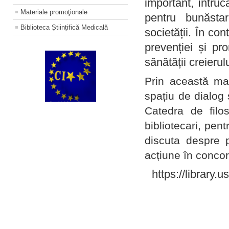
important, întruc
Materiale promoţionale
pentru bunăstar
Biblioteca Științifică Medicală
societății. În con
prevenției și pr
sănătății creierul
Prin această ma
spațiu de dialog 
Catedra de filo
bibliotecari, pent
discuta despre p
acțiune în concord
https://library.