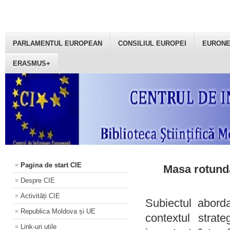
PARLAMENTUL EUROPEAN
CONSILIUL EUROPEI
EURON
ERASMUS+
Pagina de start CIE
Masa rotundă
Despre CIE
Activități CIE
Subiectul aborda
Republica Moldova și UE
contextul strat
Link-uri utile