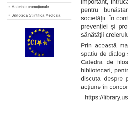
important, întruc
Materiale promoţionale
pentru bunăstar
Biblioteca Științifică Medicală
societății. În con
prevenției și pr
sănătății creierul
Prin această ma
spațiu de dialog 
Catedra de filo
bibliotecari, pent
discuta despre p
acțiune în concord
https://library.