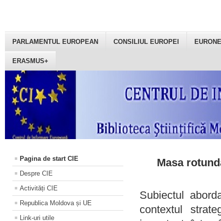
PARLAMENTUL EUROPEAN
CONSILIUL EUROPEI
EURON
ERASMUS+
Pagina de start CIE
Masa rotundă
Despre CIE
Activități CIE
Subiectul aborda
Republica Moldova și UE
contextul strat
Link-uri utile