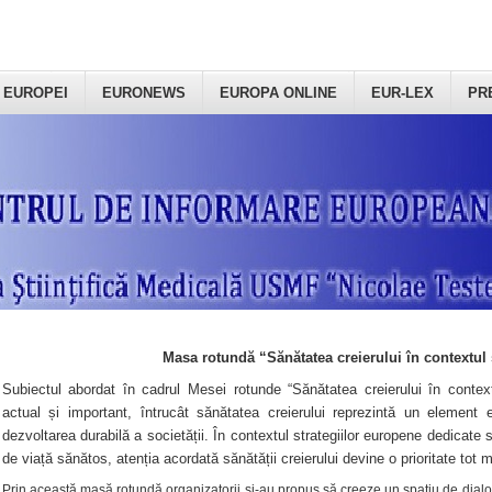
 EUROPEI
EURONEWS
EUROPA ONLINE
EUR-LEX
PR
Masa rotundă “Sănătatea creierului în contextul 
Subiectul abordat în cadrul Mesei rotunde “Sănătatea creierului în context
actual și important, întrucât sănătatea creierului reprezintă un element e
dezvoltarea durabilă a societății. În contextul strategiilor europene dedicate s
de viață sănătos, atenția acordată sănătății creierului devine o prioritate tot 
Prin această masă rotundă organizatorii şi-au propus să creeze un spațiu de dialog