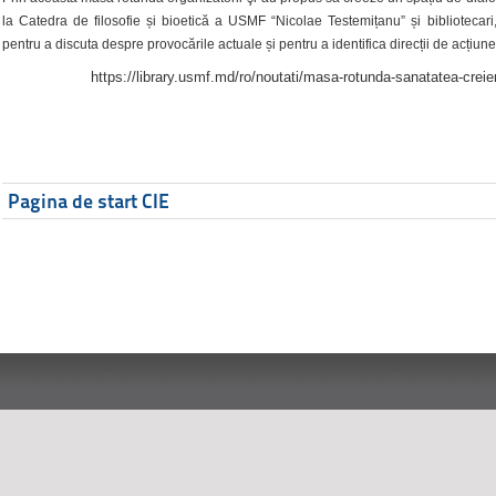
la Catedra de filosofie și bioetică a USMF “Nicolae Testemițanu” și bibliotecari,
pentru a discuta despre provocările actuale și pentru a identifica direcții de acțiune
https://library.usmf.md/ro/noutati/masa-rotunda-sanatatea-creier
Pagina de start CIE