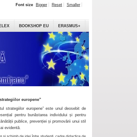
Font size
Bigger
Reset
Smaller
ELEX
BOOKSHOP EU
ERASMUS+
strategiilor europene”
ul strategiilor europene” este unul deosebit de
sențial pentru bunăstarea individului și pentru
ănătății publice, prevenției și promovării unui stil
mai evidentă.
 și schimb de idei între studenți, cadre didactice de