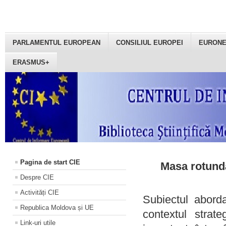
PARLAMENTUL EUROPEAN
CONSILIUL EUROPEI
EURON
ERASMUS+
Pagina de start CIE
Masa rotundă
Despre CIE
Activități CIE
Subiectul aborda
Republica Moldova și UE
contextul strat
Link-uri utile