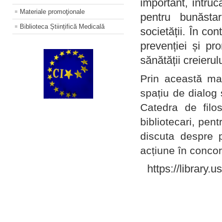
important, întruc
Materiale promoţionale
pentru bunăstar
Biblioteca Științifică Medicală
societății. În con
prevenției și pr
sănătății creierul
Prin această ma
spațiu de dialog 
Catedra de filo
bibliotecari, pent
discuta despre p
acțiune în concord
https://library.