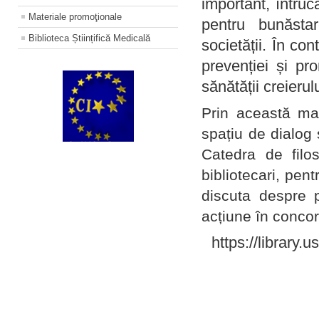
important, întruc
Materiale promoţionale
pentru bunăstar
Biblioteca Științifică Medicală
societății. În con
prevenției și pr
sănătății creierul
Prin această ma
spațiu de dialog 
Catedra de filo
bibliotecari, pent
discuta despre p
acțiune în concord
https://library.