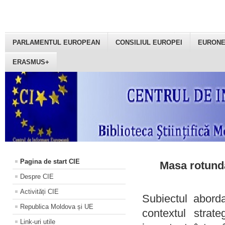
PARLAMENTUL EUROPEAN
CONSILIUL EUROPEI
EURON
ERASMUS+
Pagina de start CIE
Masa rotundă
Despre CIE
Activități CIE
Subiectul aborda
Republica Moldova și UE
contextul strat
Link-uri utile