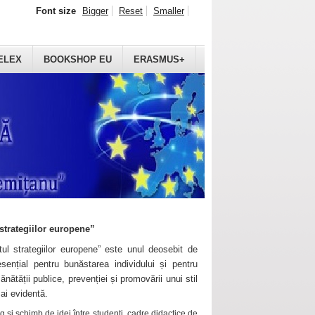
Font size
Bigger
Reset
Smaller
ELEX
BOOKSHOP EU
ERASMUS+
strategiilor europene”
ul strategiilor europene” este unul deosebit de
sențial pentru bunăstarea individului și pentru
ănătății publice, prevenției și promovării unui stil
mai evidentă.
 și schimb de idei între studenți, cadre didactice de