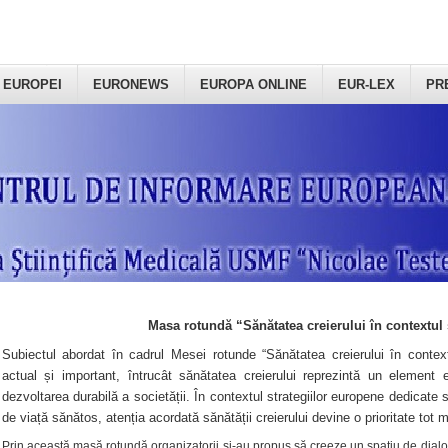
 EUROPEI
EURONEWS
EUROPA ONLINE
EUR-LEX
PR
Masa rotundă “Sănătatea creierului în contextul 
Subiectul abordat în cadrul Mesei rotunde “Sănătatea creierului în context
actual și important, întrucât sănătatea creierului reprezintă un element e
dezvoltarea durabilă a societății. În contextul strategiilor europene dedicate s
de viață sănătos, atenția acordată sănătății creierului devine o prioritate tot 
Prin această masă rotundă organizatorii şi-au propus să creeze un spațiu de dialog