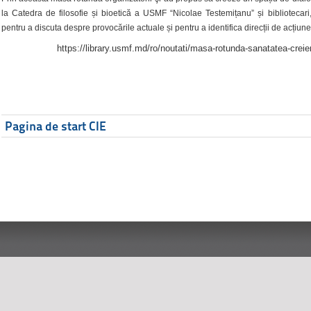
la Catedra de filosofie și bioetică a USMF “Nicolae Testemițanu” și bibliotecari,
pentru a discuta despre provocările actuale și pentru a identifica direcții de acțiune
https://library.usmf.md/ro/noutati/masa-rotunda-sanatatea-creier
Pagina de start CIE