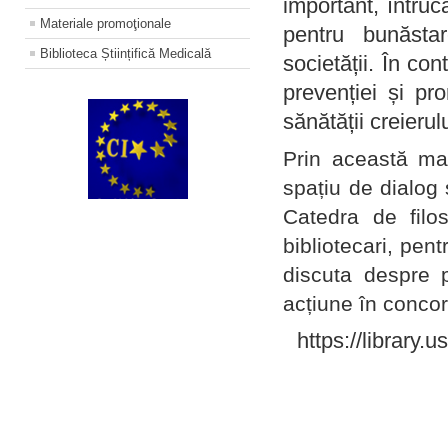
important, întruc
Materiale promoţionale
pentru bunăstar
Biblioteca Științifică Medicală
societății. În con
prevenției și pr
sănătății creierul
Prin această ma
spațiu de dialog 
Catedra de filo
bibliotecari, pent
discuta despre p
acțiune în concord
https://library.