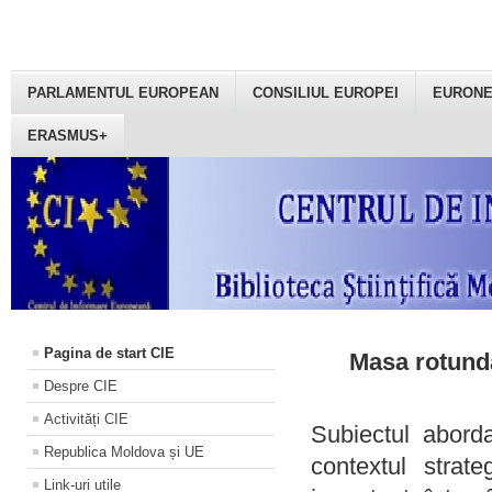
PARLAMENTUL EUROPEAN
CONSILIUL EUROPEI
EURON
ERASMUS+
Pagina de start CIE
Masa rotundă
Despre CIE
Activități CIE
Subiectul aborda
Republica Moldova și UE
contextul strat
Link-uri utile