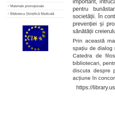
important, întruc
Materiale promoţionale
pentru bunăstar
Biblioteca Științifică Medicală
societății. În con
prevenției și pr
sănătății creierul
Prin această ma
spațiu de dialog 
Catedra de filo
bibliotecari, pent
discuta despre p
acțiune în concord
https://library.