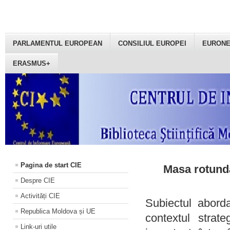
PARLAMENTUL EUROPEAN
CONSILIUL EUROPEI
EURON
ERASMUS+
Pagina de start CIE
Masa rotundă
Despre CIE
Activități CIE
Subiectul aborda
Republica Moldova și UE
contextul strat
Link-uri utile