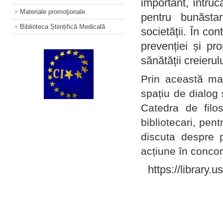
important, întruc
Materiale promoţionale
pentru bunăstar
Biblioteca Științifică Medicală
societății. În con
prevenției și pr
sănătății creierul
Prin această ma
spațiu de dialog 
Catedra de filo
bibliotecari, pent
discuta despre p
acțiune în concord
https://library.