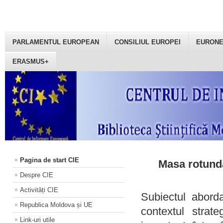
PARLAMENTUL EUROPEAN
CONSILIUL EUROPEI
EURON
ERASMUS+
Pagina de start CIE
Masa rotundă
Despre CIE
Activități CIE
Subiectul aborda
Republica Moldova și UE
contextul strat
Link-uri utile