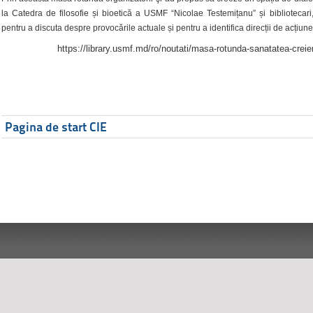
la Catedra de filosofie și bioetică a USMF “Nicolae Testemițanu” și bibliotecari,
pentru a discuta despre provocările actuale și pentru a identifica direcții de acțiune
https://library.usmf.md/ro/noutati/masa-rotunda-sanatatea-creier
Pagina de start CIE