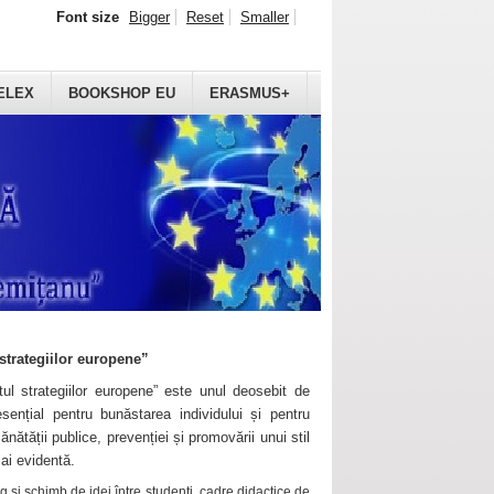
Font size
Bigger
Reset
Smaller
ELEX
BOOKSHOP EU
ERASMUS+
strategiilor europene”
ul strategiilor europene” este unul deosebit de
sențial pentru bunăstarea individului și pentru
ănătății publice, prevenției și promovării unui stil
mai evidentă.
 și schimb de idei între studenți, cadre didactice de