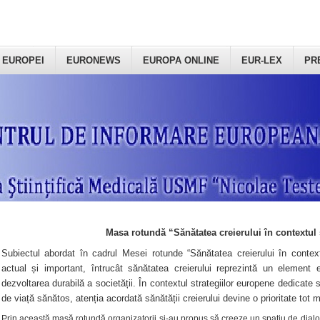
 EUROPEI
EURONEWS
EUROPA ONLINE
EUR-LEX
PR
Masa rotundă “Sănătatea creierului în contextul 
Subiectul abordat în cadrul Mesei rotunde “Sănătatea creierului în context
actual și important, întrucât sănătatea creierului reprezintă un element e
dezvoltarea durabilă a societății. În contextul strategiilor europene dedicate s
de viață sănătos, atenția acordată sănătății creierului devine o prioritate tot 
Prin această masă rotundă organizatorii şi-au propus să creeze un spațiu de dialog