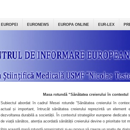
 EUROPEI
EURONEWS
EUROPA ONLINE
EUR-LEX
PR
Masa rotundă “Sănătatea creierului în contextul 
Subiectul abordat în cadrul Mesei rotunde “Sănătatea creierului în context
actual și important, întrucât sănătatea creierului reprezintă un element e
dezvoltarea durabilă a societății. În contextul strategiilor europene dedicate s
de viață sănătos, atenția acordată sănătății creierului devine o prioritate tot 
Prin această masă rotundă organizatorii şi-au propus să creeze un spațiu de dialog