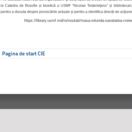
la Catedra de filosofie și bioetică a USMF “Nicolae Testemițanu” și bibliotecari,
pentru a discuta despre provocările actuale și pentru a identifica direcții de acțiune
https://library.usmf.md/ro/noutati/masa-rotunda-sanatatea-creier
Pagina de start CIE