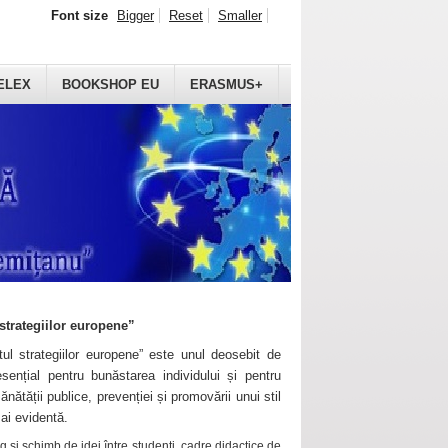
Font size
Bigger
Reset
Smaller
ELEX
BOOKSHOP EU
ERASMUS+
strategiilor europene”
ul strategiilor europene” este unul deosebit de
sențial pentru bunăstarea individului și pentru
ănătății publice, prevenției și promovării unui stil
mai evidentă.
 și schimb de idei între studenți, cadre didactice de